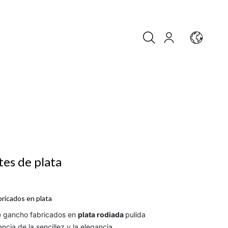
es de plata
ricados en plata
e gancho fabricados en
plata rodiada
pulida
ncia de la sencillez y la elegancia.