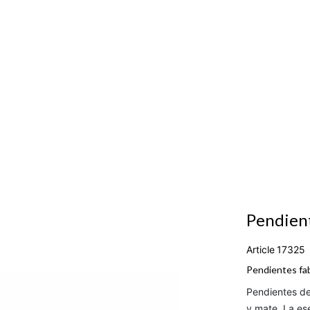
Pendient
Article
17325
Pendientes fab
Pendientes d
y mate. La ese