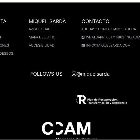
NTA
MIQUEL SARDÀ
CONTACTO
AVISO LEGAL
¿DUDAS? CONTÁCTANOS AHORA
S
MAPA DEL SITIO
WHATSAPP: 601714862 (NO ADM
IONES
ACCESIBILIDAD
INFO@MIQUELSARDA.COM
 DESEOS
FOLLOWS US
@miquelsarda