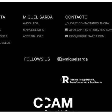
NTA
MIQUEL SARDÀ
CONTACTO
AVISO LEGAL
¿DUDAS? CONTÁCTANOS AHORA
S
MAPA DEL SITIO
WHATSAPP: 601714862 (NO ADM
IONES
ACCESIBILIDAD
INFO@MIQUELSARDA.COM
 DESEOS
FOLLOWS US
@miquelsarda