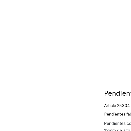
Pendient
Article
25304
Pendientes fab
Pendientes co
13mm de alto,